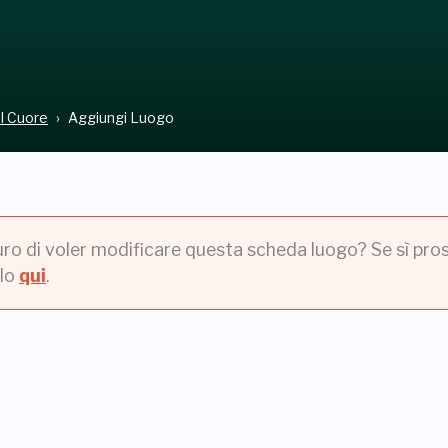
el Cuore
Aggiungi Luogo
uro di voler modificare questa scheda luogo? Se sì pros
lo
qui
.