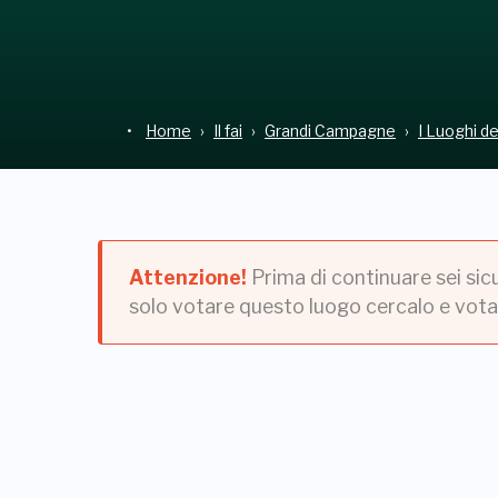
Home
Il fai
Grandi Campagne
I Luoghi d
Attenzione!
Prima di continuare sei sic
solo votare questo luogo cercalo e vota