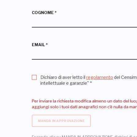
COGNOME
*
EMAIL
*
Dichiaro di aver letto il
regolamento
del Censime
intellettuale e garanzie"
*
Per inviare la richiesta modifica almeno un dato del luo
aggiungi solo i tuoi dati anagrafici non c'è nulla da m
MANDA IN APPROVAZIONE
Facendo clic su MANDA IN APPROVAZIONE dichiari di a