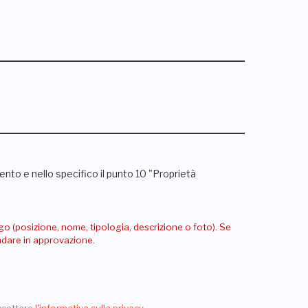
nto e nello specifico il punto 10 "Proprietà
go (posizione, nome, tipologia, descrizione o foto). Se
andare in approvazione.
ccettare
l'informativa sulla privacy