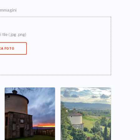
 immagini
 file (.jpg .png)
CA FOTO