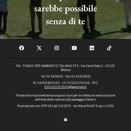
sarebbe possibile
senza di te
FAI - FONDO PER L'AMBIENTE ITALIANO ETS - Via Carlo Foldi, 2 - 20135
Milano
Tel. 02 4676151 - Fax 02 48193631
P.I.: 04358650150 - C.F.: 80102030154 - PEC:
80102030154ri@legalmail.it
Fondazione nazionale senza scopo di lucro per la tutela e la valorizzazione
dell'arte, della natura e del paesaggio italiani.
Riconosciuta con DPR 941 del 3.12.1975 - Iscritta al RUNTS rep. n. 2092