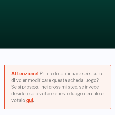
Attenzione!
Prima di continuare sei sicuro
di voler modificare questa scheda luogo?
Se sì prosegui nei prossimi step, se invece
desideri solo votare questo luogo cercalo e
votalo
qui
.