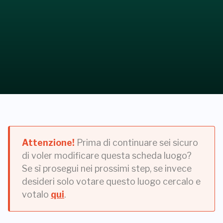
Attenzione!
Prima di continuare sei sicuro
di voler modificare questa scheda luogo?
Se sì prosegui nei prossimi step, se invece
desideri solo votare questo luogo cercalo e
votalo
qui
.