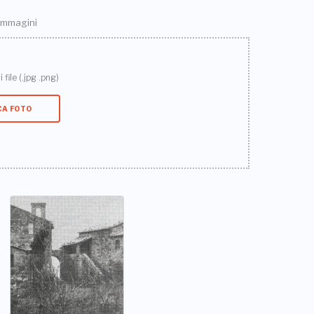
 immagini
 file (.jpg .png)
CA FOTO