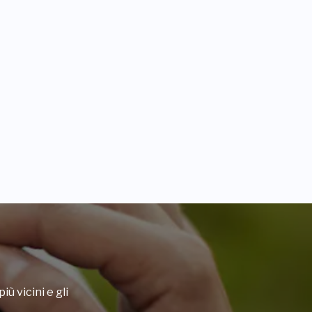
iù vicini e gli