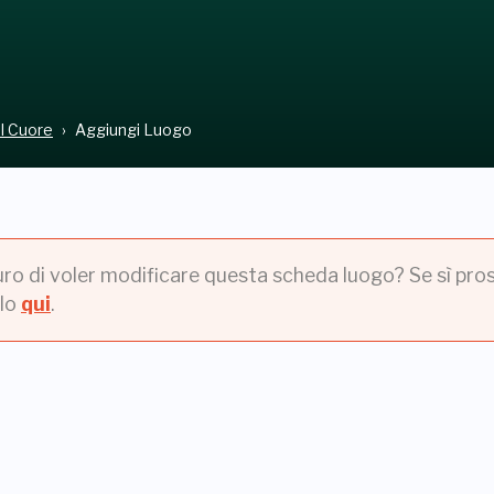
el Cuore
Aggiungi Luogo
uro di voler modificare questa scheda luogo? Se sì pros
lo
qui
.