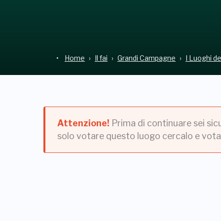
Home
Il fai
Grandi Campagne
I Luoghi d
Attenzione!
Prima di continuare sei sic
solo votare questo luogo cercalo e vota