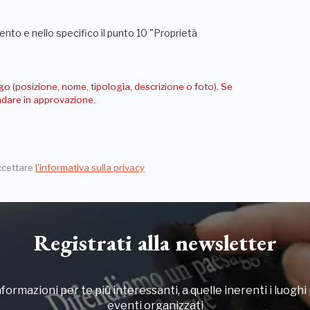
nto e nello specifico il punto 10 "Proprietà
go (posizione, nome, tipologia, descrizione o foto). Se
andare in approvazione.
ccettare
l'informativa sulla privacy
Registrati alla newsletter
formazioni per te più interessanti, a quelle inerenti i luoghi p
eventi organizzati