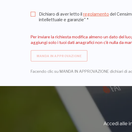
Dichiaro di aver letto il
regolamento
del Censime
intellettuale e garanzie"
*
Per inviare la richiesta modifica almeno un dato del luo
aggiungi solo i tuoi dati anagrafici non c'è nulla da m
MANDA IN APPROVAZIONE
Facendo clic su MANDA IN APPROVAZIONE dichiari di a
Accedi alle in