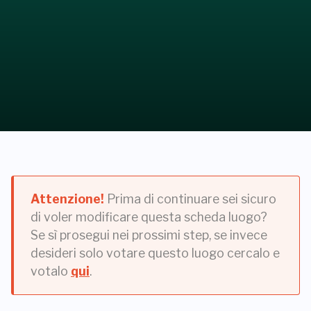
Attenzione!
Prima di continuare sei sicuro
di voler modificare questa scheda luogo?
Se sì prosegui nei prossimi step, se invece
desideri solo votare questo luogo cercalo e
votalo
qui
.