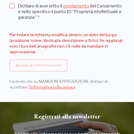
Dichiaro di aver letto il
regolamento
del Censimento
e nello specifico il punto 10 "Proprietà intellettuale e
garanzie"
*
Per inviare la richiesta modifica almeno un dato del luogo
(posizione, nome, tipologia, descrizione o foto). Se aggiungi
solo i tuoi dati anagrafici non c'è nulla da mandare in
approvazione.
MANDA IN APPROVAZIONE
Facendo clic su MANDA IN APPROVAZIONE dichiari di
accettare
l'informativa sulla privacy
Registrati alla newsletter