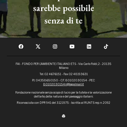
sarebbe possibile
senza di te
FAI - FONDO PER L'AMBIENTE ITALIANO ETS - Via Carlo Foldi, 2 - 20135
Milano
Tel. 02 4676151 - Fax 02 48193631
P.I.: 04358650150 - C.F.: 80102030154 - PEC:
80102030154ri@legalmail.it
Fondazione nazionale senza scopo di lucro per la tutela e la valorizzazione
dell'arte, della natura e del paesaggio italiani.
Riconosciuta con DPR 941 del 3.12.1975 - Iscritta al RUNTS rep. n. 2092