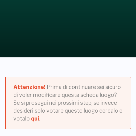
Attenzione!
Prima di continuare sei sicuro
di voler modificare questa scheda luogo?
Se sì prosegui nei prossimi step, se invece
desideri solo votare questo luogo cercalo e
votalo
qui
.