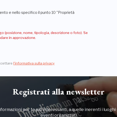
nto e nello specifico il punto 10 "Proprietà
go (posizione, nome, tipologia, descrizione o foto). Se
andare in approvazione.
ccettare
l'informativa sulla privacy
Registrati alla newsletter
formazioni per te più interessanti, a quelle inerenti i luoghi p
eventi organizzati