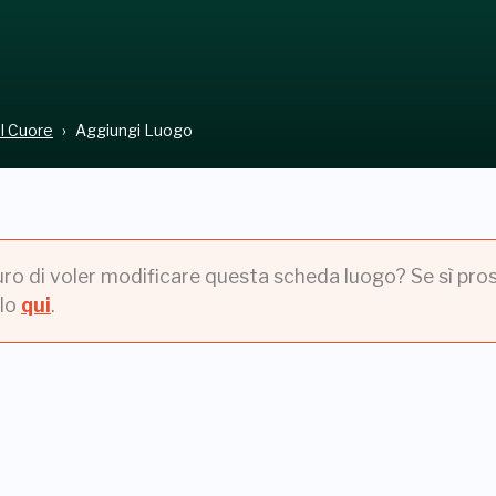
el Cuore
Aggiungi Luogo
uro di voler modificare questa scheda luogo? Se sì pros
lo
qui
.