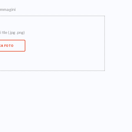
 immagini
 file (.jpg .png)
CA FOTO