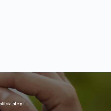
iù vicini e gli