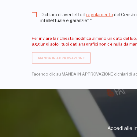
Dichiaro di aver letto il
regolamento
del Censime
intellettuale e garanzie"
*
Per inviare la richiesta modifica almeno un dato del luo
aggiungi solo i tuoi dati anagrafici non c'è nulla da m
MANDA IN APPROVAZIONE
Facendo clic su MANDA IN APPROVAZIONE dichiari di a
Accedi alle in