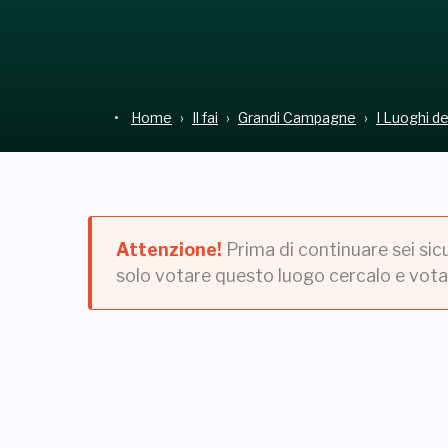
Home
Il fai
Grandi Campagne
I Luoghi d
Attenzione!
Prima di continuare sei sic
solo votare questo luogo cercalo e vota