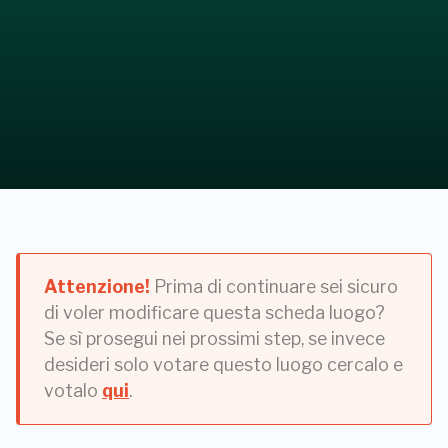
Attenzione!
Prima di continuare sei sicuro
di voler modificare questa scheda luogo?
Se sì prosegui nei prossimi step, se invece
desideri solo votare questo luogo cercalo e
votalo
qui
.