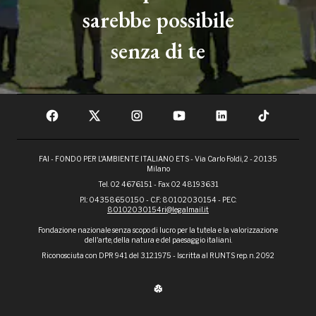
sarebbe possibile
senza di te
FAI - FONDO PER L'AMBIENTE ITALIANO ETS - Via Carlo Foldi, 2 - 20135
Milano
Tel. 02 4676151 - Fax 02 48193631
P.I.: 04358650150 - C.F.: 80102030154 - PEC:
80102030154ri@legalmail.it
Fondazione nazionale senza scopo di lucro per la tutela e la valorizzazione
dell'arte, della natura e del paesaggio italiani.
Riconosciuta con DPR 941 del 3.12.1975 - Iscritta al RUNTS rep. n. 2092