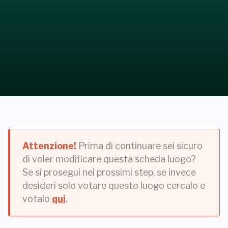
Attenzione!
Prima di continuare sei sicuro
di voler modificare questa scheda luogo?
Se sì prosegui nei prossimi step, se invece
desideri solo votare questo luogo cercalo e
votalo
qui
.