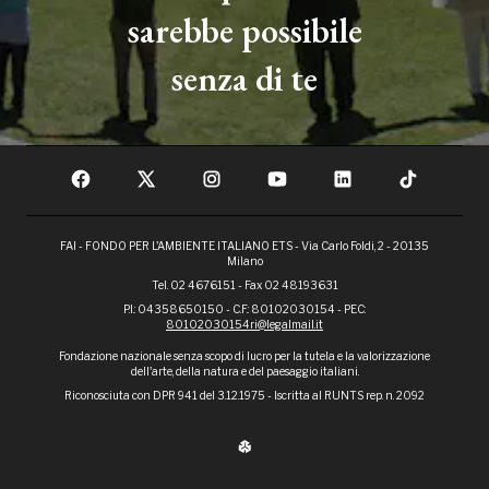
sarebbe possibile
senza di te
FAI - FONDO PER L'AMBIENTE ITALIANO ETS - Via Carlo Foldi, 2 - 20135
Milano
Tel. 02 4676151 - Fax 02 48193631
P.I.: 04358650150 - C.F.: 80102030154 - PEC:
80102030154ri@legalmail.it
Fondazione nazionale senza scopo di lucro per la tutela e la valorizzazione
dell'arte, della natura e del paesaggio italiani.
Riconosciuta con DPR 941 del 3.12.1975 - Iscritta al RUNTS rep. n. 2092