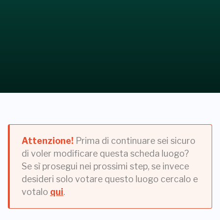
Attenzione!
Prima di continuare sei sicuro
di voler modificare questa scheda luogo?
Se sì prosegui nei prossimi step, se invece
desideri solo votare questo luogo cercalo e
votalo
qui
.