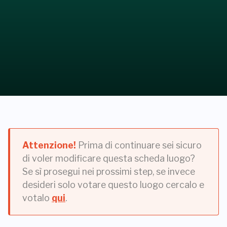
Attenzione!
Prima di continuare sei sicuro
di voler modificare questa scheda luogo?
Se sì prosegui nei prossimi step, se invece
desideri solo votare questo luogo cercalo e
votalo
qui
.