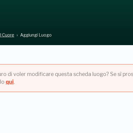
el Cuore
Aggiungi Luogo
uro di voler modificare questa scheda luogo? Se sì pros
lo
qui
.