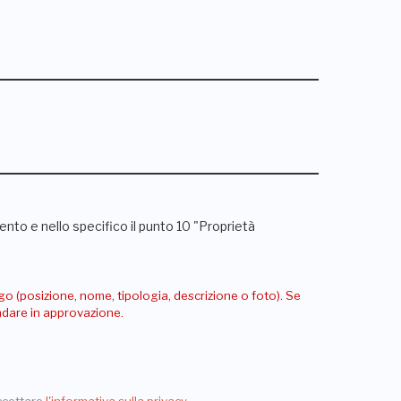
nto e nello specifico il punto 10 "Proprietà
go (posizione, nome, tipologia, descrizione o foto). Se
andare in approvazione.
ccettare
l'informativa sulla privacy