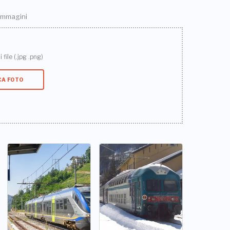
 immagini
 file (.jpg .png)
CA FOTO