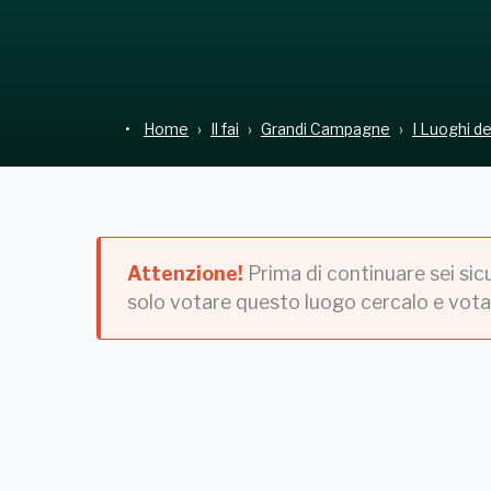
Home
Il fai
Grandi Campagne
I Luoghi d
Attenzione!
Prima di continuare sei sic
solo votare questo luogo cercalo e vota