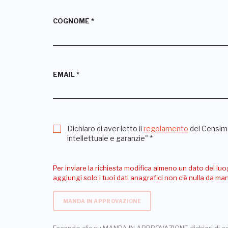
COGNOME
*
EMAIL
*
Dichiaro di aver letto il
regolamento
del Censime
intellettuale e garanzie"
*
Per inviare la richiesta modifica almeno un dato del luo
aggiungi solo i tuoi dati anagrafici non c'è nulla da m
MANDA IN APPROVAZIONE
Facendo clic su MANDA IN APPROVAZIONE dichiari di a