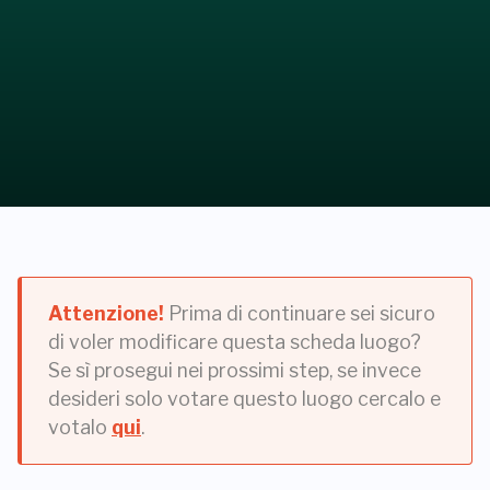
Attenzione!
Prima di continuare sei sicuro
di voler modificare questa scheda luogo?
Se sì prosegui nei prossimi step, se invece
desideri solo votare questo luogo cercalo e
votalo
qui
.