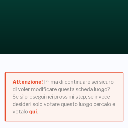
Attenzione!
Prima di continuare sei sicuro
di voler modificare questa scheda luogo?
Se sì prosegui nei prossimi step, se invece
desideri solo votare questo luogo cercalo e
votalo
qui
.