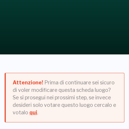
Attenzione!
Prima di continuare sei sicuro
di voler modificare questa scheda luogo?
Se sì prosegui nei prossimi step, se invece
desideri solo votare questo luogo cercalo e
votalo
qui
.