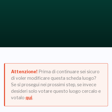
Attenzione!
Prima di continuare sei sicuro
di voler modificare questa scheda luogo?
Se sì prosegui nei prossimi step, se invece
desideri solo votare questo luogo cercalo e
votalo
qui
.