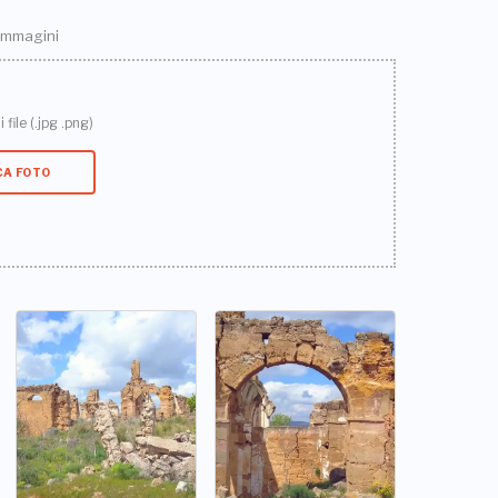
 immagini
 file (.jpg .png)
CA FOTO