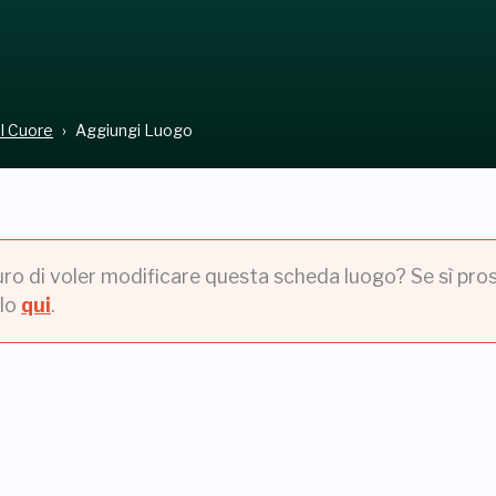
el Cuore
Aggiungi Luogo
uro di voler modificare questa scheda luogo? Se sì pros
lo
qui
.