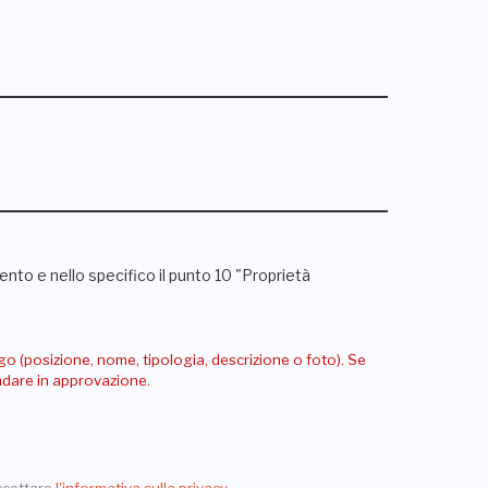
nto e nello specifico il punto 10 "Proprietà
go (posizione, nome, tipologia, descrizione o foto). Se
andare in approvazione.
ccettare
l'informativa sulla privacy