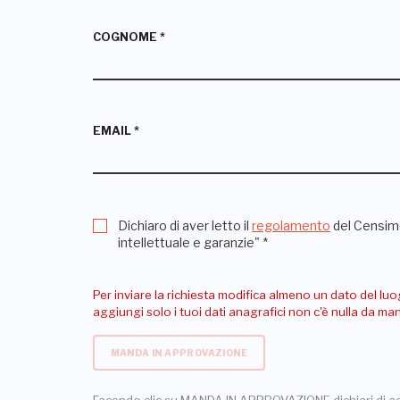
COGNOME
*
EMAIL
*
Dichiaro di aver letto il
regolamento
del Censime
intellettuale e garanzie"
*
Per inviare la richiesta modifica almeno un dato del luo
aggiungi solo i tuoi dati anagrafici non c'è nulla da m
MANDA IN APPROVAZIONE
Facendo clic su MANDA IN APPROVAZIONE dichiari di a