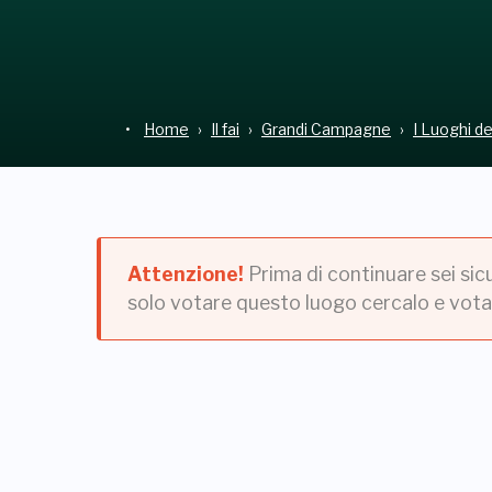
Home
Il fai
Grandi Campagne
I Luoghi d
Attenzione!
Prima di continuare sei sic
solo votare questo luogo cercalo e vota