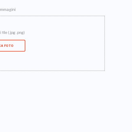
 immagini
 file (.jpg .png)
CA FOTO