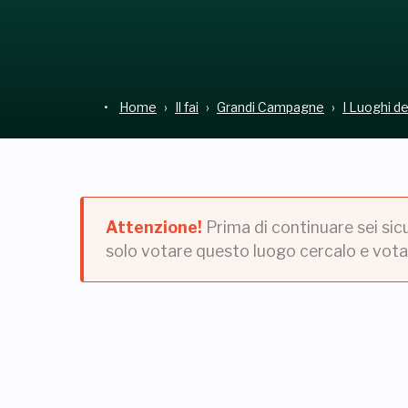
Home
Il fai
Grandi Campagne
I Luoghi d
Attenzione!
Prima di continuare sei sic
solo votare questo luogo cercalo e vota