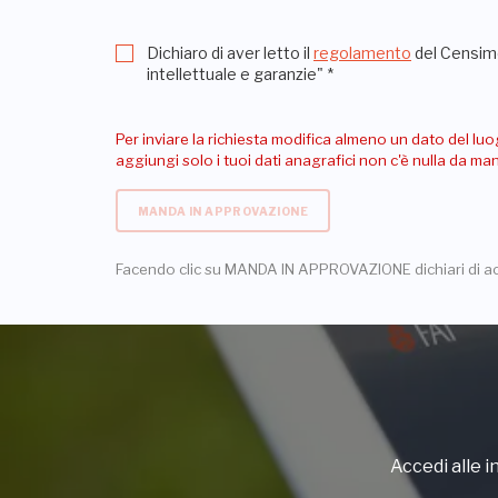
Dichiaro di aver letto il
regolamento
del Censime
intellettuale e garanzie"
*
Per inviare la richiesta modifica almeno un dato del luo
aggiungi solo i tuoi dati anagrafici non c'è nulla da m
MANDA IN APPROVAZIONE
Facendo clic su MANDA IN APPROVAZIONE dichiari di a
Accedi alle in