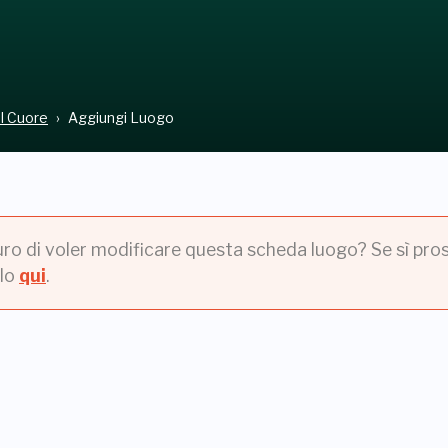
el Cuore
Aggiungi Luogo
uro di voler modificare questa scheda luogo? Se sì pros
lo
qui
.