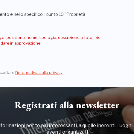
nto e nello specifico il punto 10 "Proprietà
go (posizione, nome, tipologia, descrizione o foto). Se
andare in approvazione.
ccettare
l'informativa sulla privacy
Registrati alla newsletter
formazioni per te più interessanti, a quelle inerenti i luoghi p
eventi organizzati