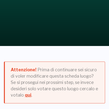
Attenzione!
Prima di continuare sei sicuro
di voler modificare questa scheda luogo?
Se sì prosegui nei prossimi step, se invece
desideri solo votare questo luogo cercalo e
votalo
qui
.