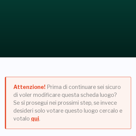
Attenzione!
Prima di continuare sei sicuro
di voler modificare questa scheda luogo?
Se sì prosegui nei prossimi step, se invece
desideri solo votare questo luogo cercalo e
votalo
qui
.