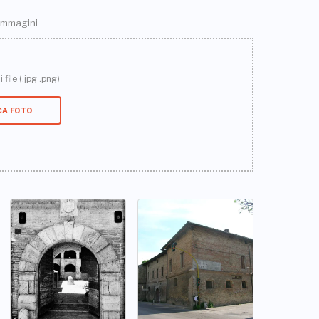
 immagini
 file (.jpg .png)
CA FOTO