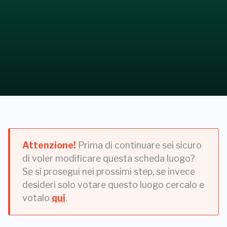
Attenzione!
Prima di continuare sei sicuro
di voler modificare questa scheda luogo?
Se sì prosegui nei prossimi step, se invece
desideri solo votare questo luogo cercalo e
votalo
qui
.