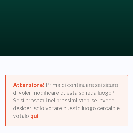
Attenzione!
Prima di continuare sei sicuro
di voler modificare questa scheda luogo?
Se sì prosegui nei prossimi step, se invece
desideri solo votare questo luogo cercalo e
votalo
qui
.