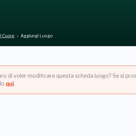
el Cuore
Aggiungi Luogo
uro di voler modificare questa scheda luogo? Se sì pros
lo
qui
.