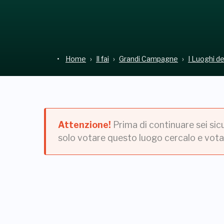
Home
Il fai
Grandi Campagne
I Luoghi d
Attenzione!
Prima di continuare sei sic
solo votare questo luogo cercalo e vota