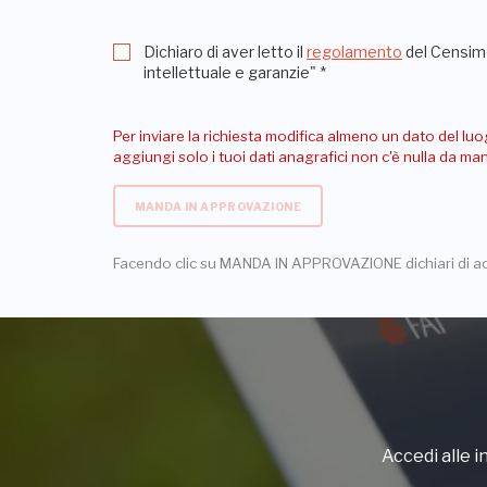
Dichiaro di aver letto il
regolamento
del Censime
intellettuale e garanzie"
*
Per inviare la richiesta modifica almeno un dato del luo
aggiungi solo i tuoi dati anagrafici non c'è nulla da m
MANDA IN APPROVAZIONE
Facendo clic su MANDA IN APPROVAZIONE dichiari di a
Accedi alle in