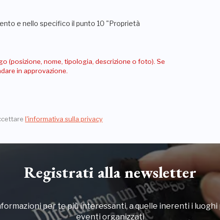
nto e nello specifico il punto 10 "Proprietà
go (posizione, nome, tipologia, descrizione o foto). Se
andare in approvazione.
ccettare
l'informativa sulla privacy
Registrati alla newsletter
formazioni per te più interessanti, a quelle inerenti i luoghi p
eventi organizzati