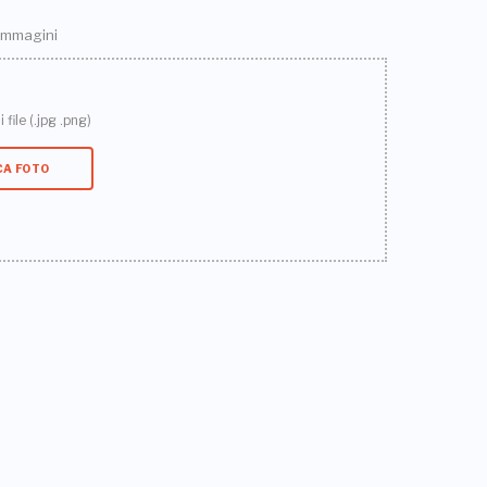
 immagini
 file (.jpg .png)
CA FOTO