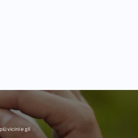
iù vicini e gli