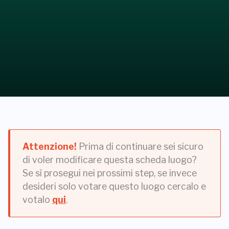
Attenzione!
Prima di continuare sei sicuro
di voler modificare questa scheda luogo?
Se sì prosegui nei prossimi step, se invece
desideri solo votare questo luogo cercalo e
votalo
qui
.