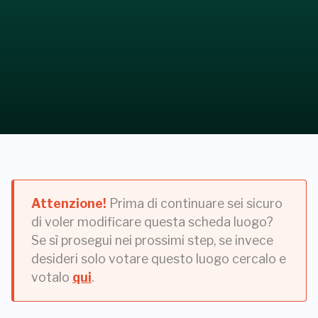
Attenzione!
Prima di continuare sei sicuro
di voler modificare questa scheda luogo?
Se sì prosegui nei prossimi step, se invece
desideri solo votare questo luogo cercalo e
votalo
qui
.