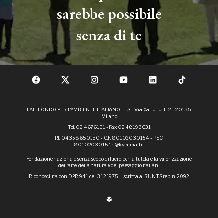
sarebbe possibile
senza di te
FAI - FONDO PER L'AMBIENTE ITALIANO ETS - Via Carlo Foldi, 2 - 20135
Milano
Tel. 02 4676151 - Fax 02 48193631
P.I.: 04358650150 - C.F.: 80102030154 - PEC:
80102030154ri@legalmail.it
Fondazione nazionale senza scopo di lucro per la tutela e la valorizzazione
dell'arte, della natura e del paesaggio italiani.
Riconosciuta con DPR 941 del 3.12.1975 - Iscritta al RUNTS rep. n. 2092