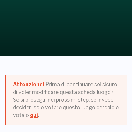
Attenzione!
Prima di continuare sei sicuro
di voler modificare questa scheda luogo?
Se sì prosegui nei prossimi step, se invece
desideri solo votare questo luogo cercalo e
votalo
qui
.