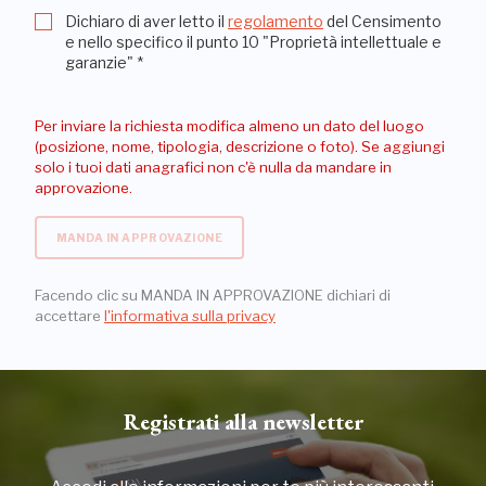
Dichiaro di aver letto il
regolamento
del Censimento
e nello specifico il punto 10 "Proprietà intellettuale e
garanzie"
*
Per inviare la richiesta modifica almeno un dato del luogo
(posizione, nome, tipologia, descrizione o foto). Se aggiungi
solo i tuoi dati anagrafici non c'è nulla da mandare in
approvazione.
MANDA IN APPROVAZIONE
Facendo clic su MANDA IN APPROVAZIONE dichiari di
accettare
l'informativa sulla privacy
Registrati alla newsletter