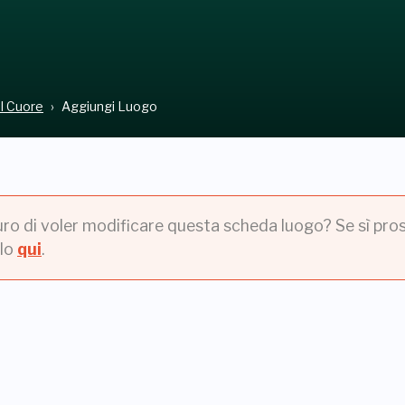
el Cuore
Aggiungi Luogo
uro di voler modificare questa scheda luogo? Se sì pros
lo
qui
.