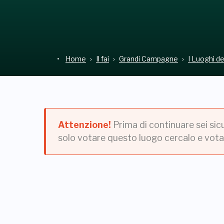
Home
Il fai
Grandi Campagne
I Luoghi d
Attenzione!
Prima di continuare sei sic
solo votare questo luogo cercalo e vota