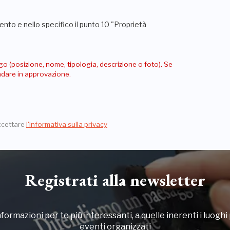
nto e nello specifico il punto 10 "Proprietà
go (posizione, nome, tipologia, descrizione o foto). Se
andare in approvazione.
ccettare
l'informativa sulla privacy
Registrati alla newsletter
formazioni per te più interessanti, a quelle inerenti i luoghi p
eventi organizzati