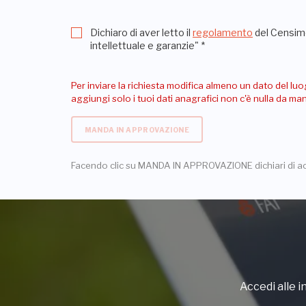
Dichiaro di aver letto il
regolamento
del Censime
intellettuale e garanzie"
*
Per inviare la richiesta modifica almeno un dato del luo
aggiungi solo i tuoi dati anagrafici non c'è nulla da m
MANDA IN APPROVAZIONE
Facendo clic su MANDA IN APPROVAZIONE dichiari di a
Accedi alle in