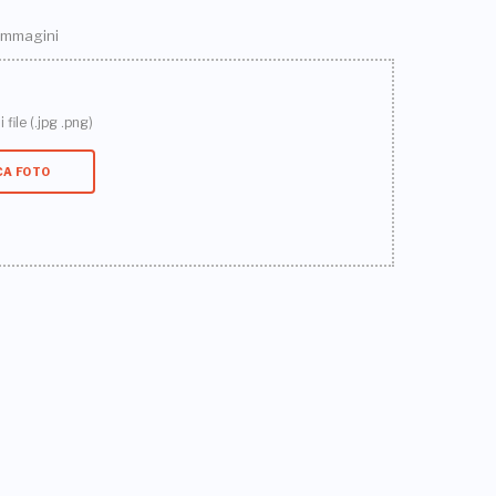
 immagini
 file (.jpg .png)
CA FOTO