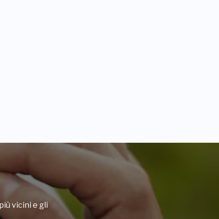
iù vicini e gli