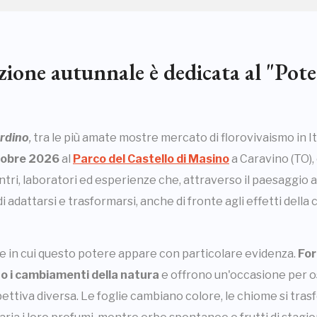
one autunnale è dedicata al "Poter
ardino
,
tra le più amate mostre mercato di florovivaismo in It
tobre 2026
al
Parco del Castello di Masino
a Caravino (TO), 
ontri, laboratori ed esperienze che, attraverso il paesaggio
di adattarsi e trasformarsi, anche di fronte agli effetti della c
ne in cui questo potere appare con particolare evidenza.
For
i cambiamenti della natura
e offrono un'occasione per o
ttiva diversa. Le foglie cambiano colore, le chiome si tras