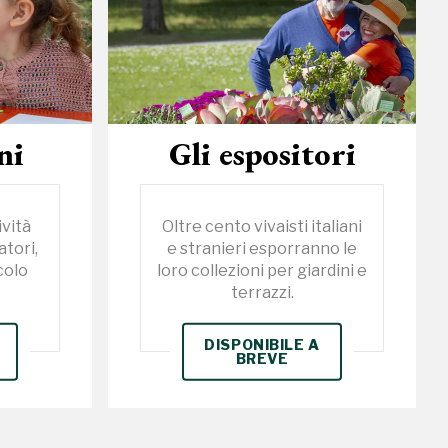
ni
Gli espositori
ività
Oltre cento vivaisti italiani
atori,
e stranieri esporranno le
colo
loro collezioni per giardini e
terrazzi.
DISPONIBILE A
BREVE