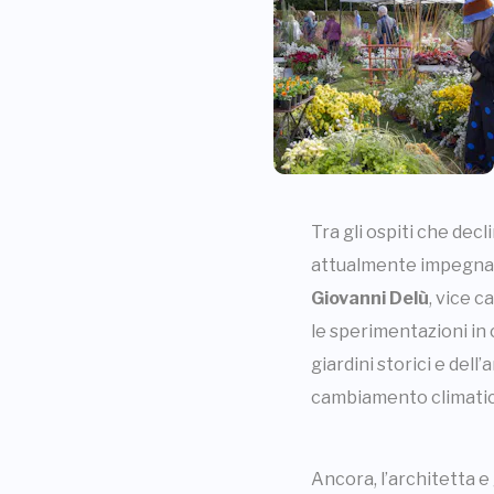
Tra gli ospiti che de
attualmente impegna
Giovanni Delù
, vice c
le sperimentazioni in 
giardini storici e dell
cambiamento climatic
Ancora, l’architetta e