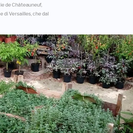
rie de Châteauneuf,
 di Versailles, che dal