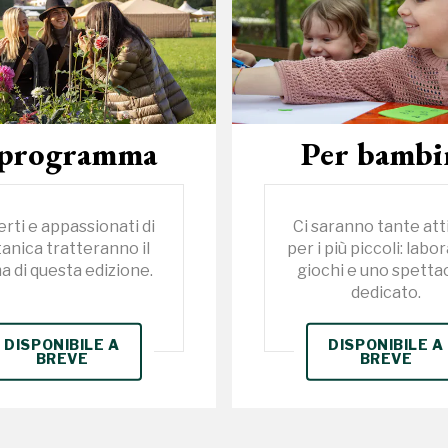
 programma
Per bambi
rti e appassionati di
Ci saranno tante att
anica tratteranno il
per i più piccoli: labor
a di questa edizione.
giochi e uno spetta
dedicato.
DISPONIBILE A
DISPONIBILE A
BREVE
BREVE