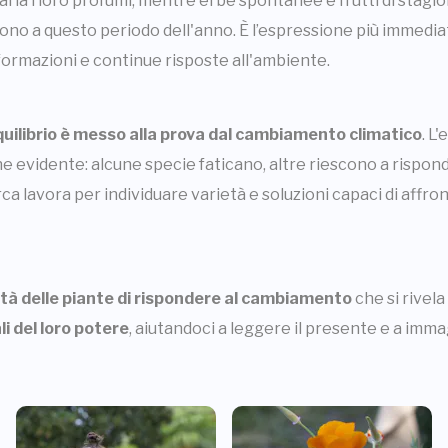
l'aria i loro profumi, mentre erbe spontanee e frutti di stagi
no a questo periodo dell'anno. È l’espressione più immediata
asformazioni e continue risposte all'ambiente.
quilibrio è messo alla prova dal cambiamento climatico
. L
e evidente: alcune specie faticano, altre riescono a rispon
ca lavora per individuare varietà e soluzioni capaci di affr
tà delle piante di rispondere al cambiamento
che si rivel
li del loro potere
, aiutandoci a leggere il presente e a immag