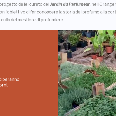
 progetto da lei curato del
Jardin du Parfumeur
, nell’Orange
 l’obiettivo di far conoscere la storia del profumo alla corte
 culla del mestiere di profumiere.
eciperanno
orni.