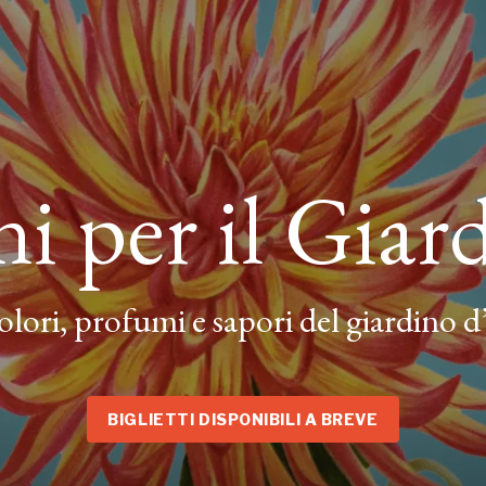
ni per il Giar
olori, profumi e sapori del giardino 
BIGLIETTI DISPONIBILI A BREVE