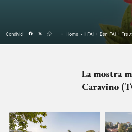
Condividi
Home
Il FAI
Beni FAI
Tre g
La mostra me
Caravino (T