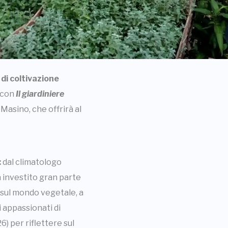
 di coltivazione
o con
Il giardiniere
Masino, che offrirà al
:
dal climatologo
a investito gran parte
i sul mondo vegetale, a
i appassionati di
) per riflettere sul