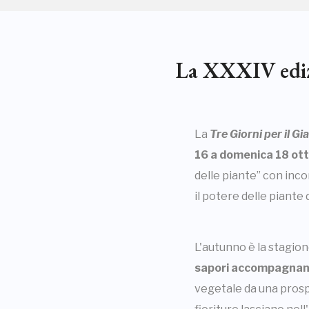
La XXXIV edizi
La
Tre Giorni per il Gi
16 a domenica 18 ot
delle piante” con inc
il potere delle piante 
L'autunno è la stagio
sapori
accompagnano 
vegetale da una prospe