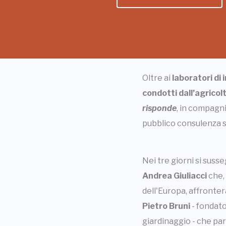
Oltre ai
laboratori di 
condotti dall’agrico
risponde
, in compagni
pubblico consulenza sul
Nei tre giorni si suss
Andrea Giuliacci
che,
dell'Europa, affronter
Pietro Bruni
- fondato
giardinaggio - che par