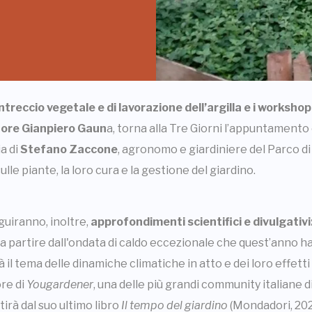
intreccio vegetale e di lavorazione dell’argilla e i workshop
ltore Gianpiero Gaun
a, torna alla Tre Giorni l’appuntament
a di
Stefano Zaccone
, agronomo e giardiniere del Parco di 
le piante, la loro cura e la gestione del giardino.
eguiranno, inoltre,
approfondimenti scientifici e divulgativi
 a partire dall'ondata di caldo eccezionale che quest’anno h
à il tema delle dinamiche climatiche in atto e dei loro effett
re di
Yougardener
, una delle più grandi community italiane d
tirà dal suo ultimo libro
Il tempo del giardino
(Mondadori, 2026