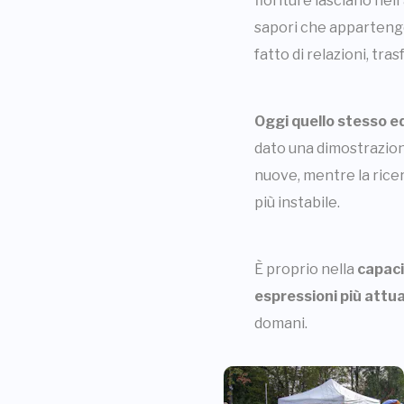
fioriture lasciano nel
sapori che appartengo
fatto di relazioni, tr
Oggi quello stesso e
dato una dimostrazion
nuove, mentre la ricer
più instabile.
È proprio nella
capaci
espressioni più attua
domani.