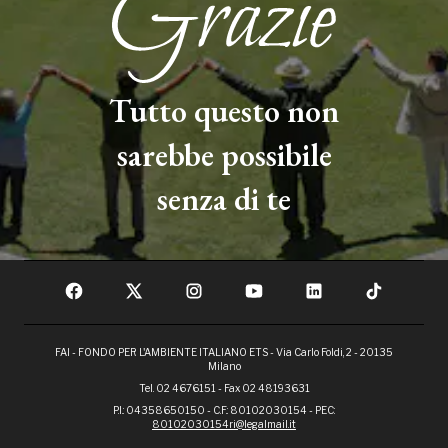
Tutto questo non
sarebbe possibile
senza di te
FAI - FONDO PER L'AMBIENTE ITALIANO ETS - Via Carlo Foldi, 2 - 20135
Milano
Tel. 02 4676151 - Fax 02 48193631
P.I.: 04358650150 - C.F.: 80102030154 - PEC:
80102030154ri@legalmail.it