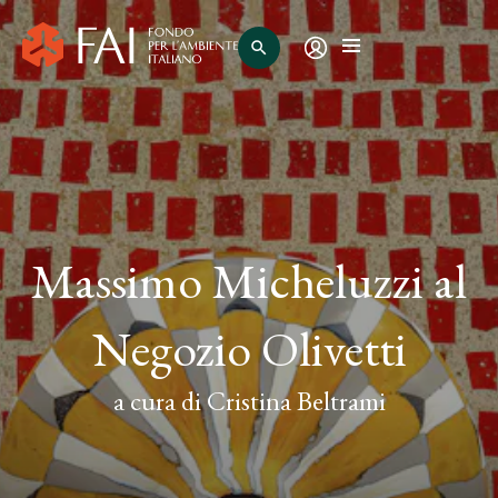
search
Massimo Micheluzzi al
Negozio Olivetti
a cura di Cristina Beltrami