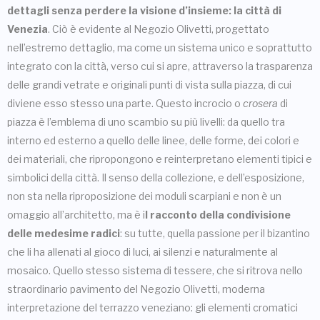
dettagli senza perdere la visione d’insieme:
la città di
Venezia
. Ciò è evidente al Negozio Olivetti, progettato
nell’estremo dettaglio, ma come un sistema unico e soprattutto
integrato con la città, verso cui si apre, attraverso la trasparenza
delle grandi vetrate e originali punti di vista sulla piazza, di cui
diviene esso stesso una parte. Questo incrocio o
crosera
di
piazza è l’emblema di uno scambio su più livelli: da quello tra
interno ed esterno a quello delle linee, delle forme, dei colori e
dei materiali, che ripropongono e reinterpretano elementi tipici e
simbolici della città. Il senso della collezione, e dell’esposizione,
non sta nella riproposizione dei moduli scarpiani e non è un
omaggio all’architetto, ma è i
l racconto della condivisione
delle medesime radici
: su tutte, quella passione per il bizantino
che li ha allenati al gioco di luci, ai silenzi e naturalmente al
mosaico. Quello stesso sistema di tessere, che si ritrova nello
straordinario pavimento del Negozio Olivetti, moderna
interpretazione del terrazzo veneziano: gli elementi cromatici