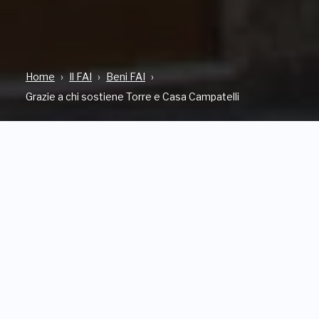
Home
Il FAI
Beni FAI
Grazie a chi sostiene Torre e Casa Campatelli
TIPOLOGIA
DOVE
Bene aperto al pubblico
Via San Giovanni, 15 SAN
GIMIGNANO