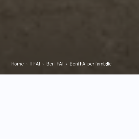
Home
Il FAI
Beni FAI
Beni FAI per famiglie
Dedichiamo una particolare
attenzione ai bambini, le
donne e gli uomini di domani,
perché ad essi è affidato il