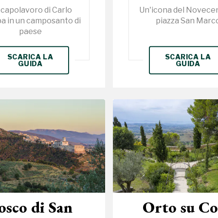
capolavoro di Carlo
Un'icona del Novecen
a in un camposanto di
piazza San Marc
paese
SCARICA LA
SCARICA LA
GUIDA
GUIDA
osco di San
Orto su Co