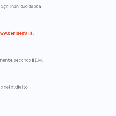
e ogni individuo debba
ww.benidelfai.it
,
amente
, secondo il D.M.
to del biglietto