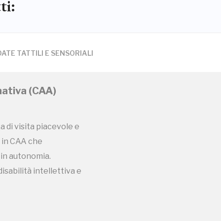
ti:
DATE TATTILI E SENSORIALI
ativa (CAA)
za di visita piacevole e
e in CAA che
 in autonomia.
isabilità intellettiva e