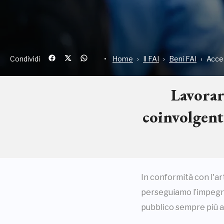
Condividi
Home
Il FAI
Beni FAI
Acces
Lavorare
coinvolgent
In conformità con l'ar
perseguiamo l’impegno 
pubblico sempre più am