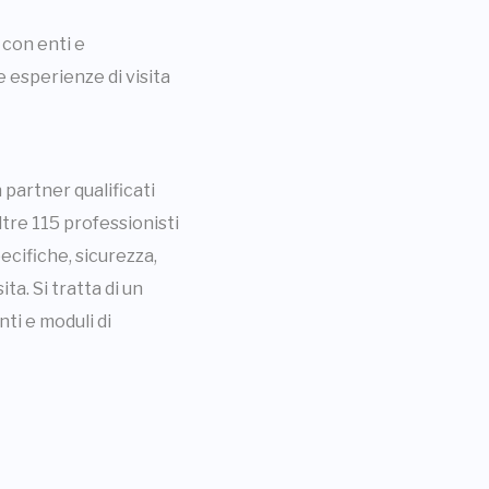
 con enti e
re esperienze di visita
partner qualificati
oltre 115 professionisti
cifiche, sicurezza,
ta. Si tratta di un
i e moduli di