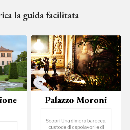
ica la guida facilitata
zione
Palazzo Moroni
Scopri Una dimora barocca,
custode di capolavori e di