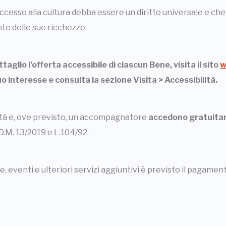
ccesso alla cultura debba essere un diritto universale e ch
te delle sue ricchezze.
aglio l’offerta accessibile di ciascun Bene, visita il sito
w
uo interesse e consulta la sezione Visita > Accessibilità.
ilità e, ove previsto, un accompagnatore
accedono gratuit
D.M. 13/2019 e L.104/92.
te, eventi e ulteriori servizi aggiuntivi è previsto il pagamen