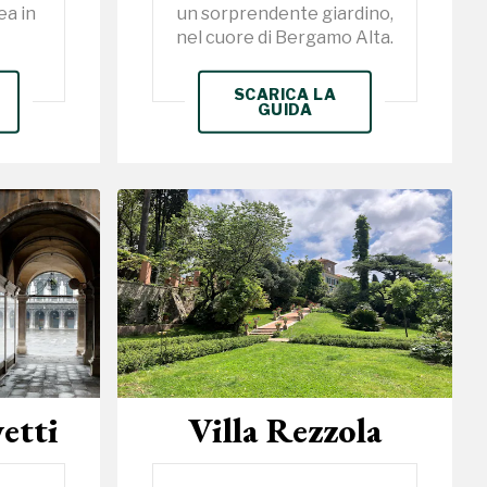
a in
un sorprendente giardino,
nel cuore di Bergamo Alta.
SCARICA LA
GUIDA
etti
Villa Rezzola