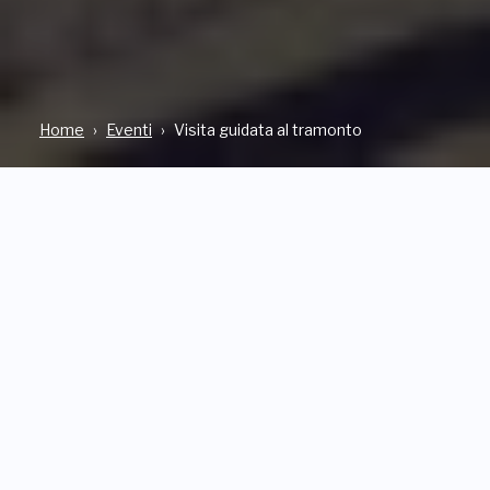
Home
Eventi
Visita guidata al tramonto
INDIRIZZO
Viale Camillo Bozzolo, 5, CASALZUIGNO (VA)
QUANDO
Da Sabato, 20 Giugno 2026