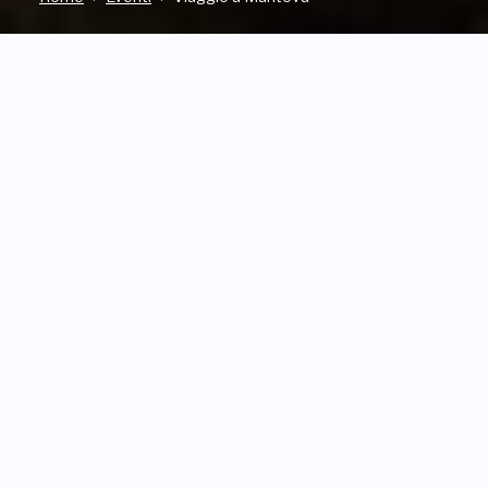
STAZIONE TERMINI
INDIRIZZO
VIA MARSALA, ROMA (RM)
QUANDO
Da Martedì, 9 Giugno 2026
a Sabato, 13 Giugno 2026
Gite culturali
›
Appuntamento
a cura di
DELEGAZIONE FAI DI
ROMA
Città aristocratica, gioiello d'arte e di