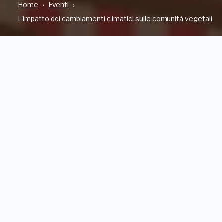
Home
Eventi
L'impatto dei cambiamenti climatici sulle comunità vegetali
INDIRIZZO
Viale Camillo Bozzolo, 5, CASALZUIGNO (VA)
QUANDO
Sabato, 2 Novembre 2024
CONTATTI