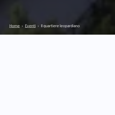
Home
Eventi
Il quartiere leopardiano
INDIRIZZO
Via Monte Tabor, 2, Recanati (MC)
QUANDO
Da Sabato, 14 Marzo 2026
a Lunedì, 28 Dicembre 2026