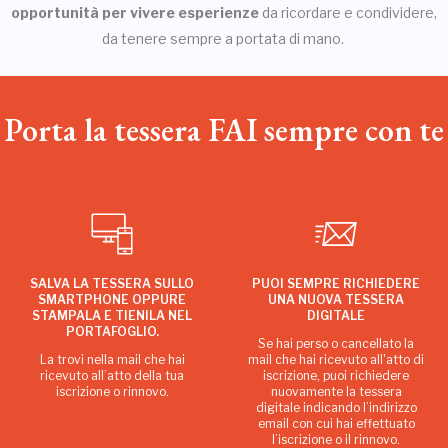
opportunità per vivere esperienze
da ricordare e condividere,
da tenere sempre a portata di mano.
Porta la tessera FAI sempre con te
SALVA LA TESSERA SULLO
PUOI SEMPRE RICHIEDERE
SMARTPHONE OPPURE
UNA NUOVA TESSERA
STAMPALA E TIENILA NEL
DIGITALE
PORTAFOGLIO.
Se hai perso o cancellato la
La trovi nella mail che hai
mail che hai ricevuto all'atto di
ricevuto all’atto della tua
iscrizione, puoi richiedere
iscrizione o rinnovo.
nuovamente la tessera
digitale indicando l’indirizzo
email con cui hai effettuato
l’iscrizione o il rinnovo.