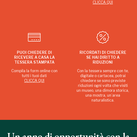
CLICCA QUI
PUOI CHIEDERE DI
RICORDATI DI CHIEDERE
RICEVERE A CASA LA
SE HAI DIRITTO A
TESSERA STAMPATA
RIDUZIONI
Compila la form online con
Con la tessera sempre con te,
tutti i tuoi dati
digitale o cartacea, potrai
CLICCA QUI
chiedere se sono previste
riduzioni ogni volta che visiti
un museo, una dimora storica,
una mostra, un’area
naturalistica.
Un anno di opportunità con la