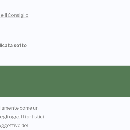
e il Consiglio
icata sotto
ubbiamente come un
gli oggetti artistici
soggettivo del