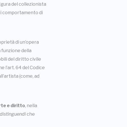
igura del collezionista
 di comportamento di
oprietà di un’opera
n funzione della
li del diritto civile
me l’art. 64 del Codice
ll’artista (come, ad
te e diritto
, nella
 distinguendi
che