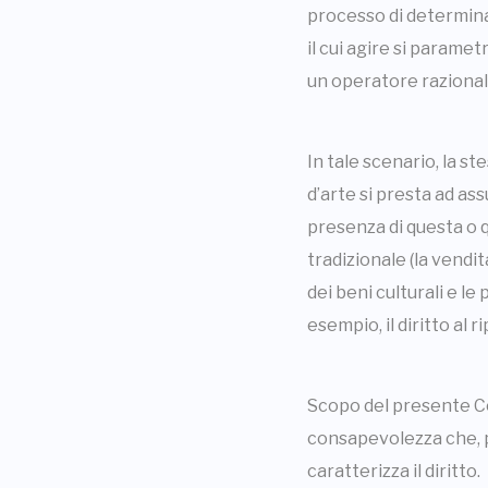
processo di determinazi
il cui agire si param
un operatore razional
In tale scenario, la s
d’arte si presta ad ass
presenza di questa o qu
tradizionale (la vendit
dei beni culturali e l
esempio, il diritto al r
Scopo del presente C
consapevolezza che, pr
caratterizza il diritto.