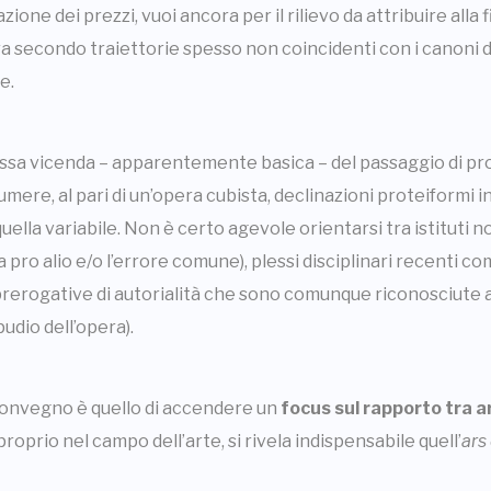
one dei prezzi, vuoi ancora per il rilievo da attribuire alla f
etra secondo traiettorie spesso non coincidenti con i canoni
e.
tessa vicenda – apparentemente basica – del passaggio di pr
umere, al pari di un’opera cubista, declinazioni proteiformi i
ella variabile. Non è certo agevole orientarsi tra istituti nobi
a pro alio e/o l’errore comune), plessi disciplinari recenti co
e prerogative di autorialità che sono comunque riconosciute a
ipudio dell’opera).
onvegno è quello di accendere un
focus sul rapporto tra ar
oprio nel campo dell’arte, si rivela indispensabile quell’
ars