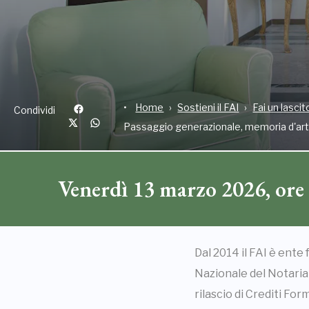
Home
Sostieni il FAI
Fai un lascit
Condividi
Passaggio generazionale, memoria d'art
Venerdì 13 marzo 2026, ore 
Dal 2014 il FAI è ente
Nazionale del Notariat
rilascio di Crediti For