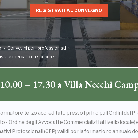
REGISTRATI AL CONVEGNO
o
Convegni per i professionisti
ista e mercato da scoprire
10.00 – 17.30 a Villa Necchi Camp
 formatore terzo accreditato presso i principali Ordini dei Pr
o - Ordine degli Avvocati e Commercialisti al livello locale) 
mativi Professionali (CFP) validi per la formazione annuale de