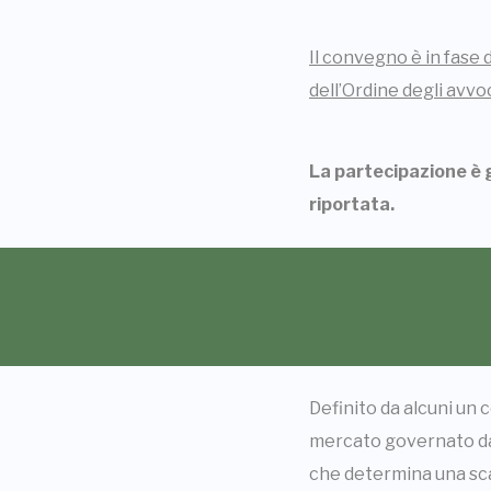
Il convegno è in fase 
dell’Ordine degli avvo
La partecipazione è g
riportata.
Definito da alcuni un
mercato governato da d
che determina una scar