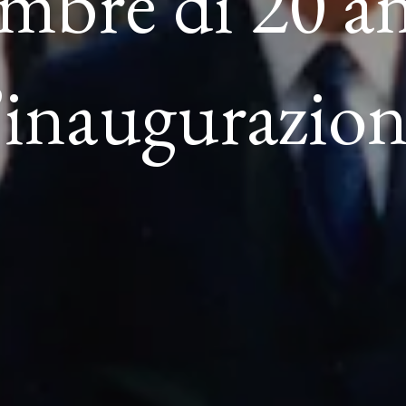
embre di 20 an
’inaugurazio