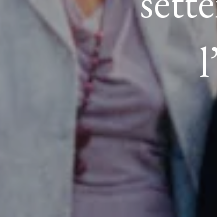
sett
l