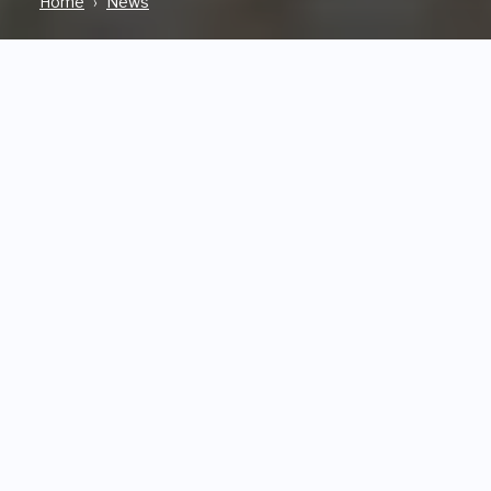
Home
News
APPUNTAMENTI
08 Maggio 2025
In occasione della 19. Biennale
Internazionale di
Architettura è in esposizione
“Formafantasma. The Shape
of Things to Come”:
attraverso una serie di