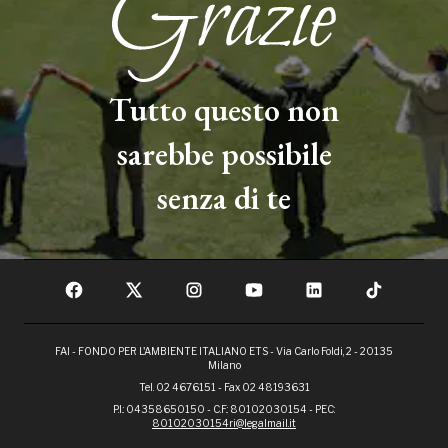
Tutto questo non
sarebbe possibile
senza di te
FAI - FONDO PER L'AMBIENTE ITALIANO ETS - Via Carlo Foldi, 2 - 20135
Milano
Tel. 02 4676151 - Fax 02 48193631
P.I.: 04358650150 - C.F.: 80102030154 - PEC:
80102030154ri@legalmail.it