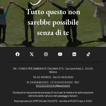
Tutto questo non
sarebbe possibile
senza di te
FAI - FONDO PER L'AMBIENTE ITALIANO ETS - Via Carlo Foldi, 2 - 20135
Milano
Tel. 02 4676151 - Fax 02 48193631
P.I.: 04358650150 - C.F.: 80102030154 - PEC:
80102030154ri@legalmail.it
Fondazione nazionale senza scopo di lucro per la tutela e la valorizzazione
dell'arte, della natura e del paesaggio italiani.
Riconosciuta con DPR 941 del 3.12.1975 - Iscritta al RUNTS rep. n. 2092