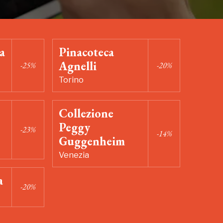
a
Pinacoteca
Agnelli
-25%
-20%
Torino
Collezione
Peggy
-23%
-14%
Guggenheim
Venezia
a
-20%