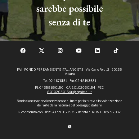
sarebbe possibile
senza di te
FAI - FONDO PER L'AMBIENTE ITALIANO ETS - Via Carlo Foldi, 2 - 20135
Milano
Tel. 02 4676151 - Fax 02 48193631
P.I.: 04358650150 - C.F.: 80102030154 - PEC:
80102030154ri@legalmail.it
Fondazione nazionale senza scopo di lucro per la tutela e la valorizzazione
dell'arte, della natura e del paesaggio italiani.
Riconosciuta con DPR 941 del 3.12.1975 - Iscritta al RUNTS rep. n. 2092