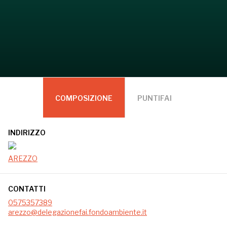
COMPOSIZIONE
PUNTIFAI
INDIRIZZO
AREZZO
CONTATTI
0575357389
arezzo@delegazionefai.fondoambiente.it