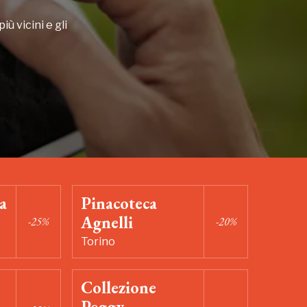
iù vicini e gli
a
Pinacoteca
Agnelli
-25%
-20%
Torino
Collezione
Peggy