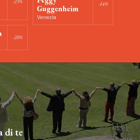
-23%
-14%
Guggenheim
Venezia
a
-20%
 di te