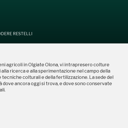
DERE RESTELLI
rreni agricoli in Olgiate Olona, vi intrapresero colture
i alla ricerca e alla sperimentazione nel campo della
tecniche colturali e della fertilizzazione. La sede del
là dove ancora oggi si trova, e dove sono conservate
li.