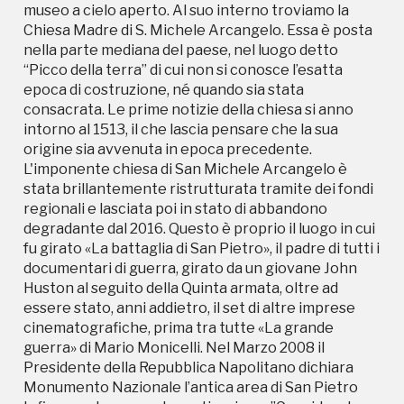
museo a cielo aperto. Al suo interno troviamo la
Chiesa Madre di S. Michele Arcangelo. Essa è posta
nella parte mediana del paese, nel luogo detto
“Picco della terra” di cui non si conosce l’esatta
epoca di costruzione, né quando sia stata
consacrata. Le prime notizie della chiesa si anno
intorno al 1513, il che lascia pensare che la sua
origine sia avvenuta in epoca precedente.
L'imponente chiesa di San Michele Arcangelo è
stata brillantemente ristrutturata tramite dei fondi
regionali e lasciata poi in stato di abbandono
degradante dal 2016. Questo è proprio il luogo in cui
fu girato «La battaglia di San Pietro», il padre di tutti i
documentari di guerra, girato da un giovane John
Huston al seguito della Quinta armata, oltre ad
essere stato, anni addietro, il set di altre imprese
cinematografiche, prima tra tutte «La grande
guerra» di Mario Monicelli. Nel Marzo 2008 il
Presidente della Repubblica Napolitano dichiara
Monumento Nazionale l’antica area di San Pietro