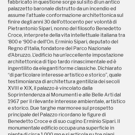
fabbricato in questione sorge sul sito di un antico
palazzetto baronale distrutto da un incendio ed
assume l'attuale conformazione architettonica sul
finire degli anni 30 dell'ottocento per volontà di
Pietrantonio Sipari, nonno del filosofo Benedetto
Croce, interprete della vita intellettuale italiana tra
‘800 e ‘900 e dell'On. Erminio Sipari, deputato del
Regno d'Italia, fondatore del Parco Nazionale
d'Abruzzo. L'edificio ha un'eccellente impostazione
architettonica di tipo tardo rinascimentale ed è
ingentilito da eleganti forme classiche. Dichiarato
“di particolare interesse artistico e storico”, quale
testimonianza di architettura gentilizia dei secoli
XVIII e XIX, il palazzo è vincolato dalla
Soprintendenza ai Monumenti e alle Belle Arti dal
1967 per il rilevante interesse ambientale, artistico
e storico. Due targhe marmoree sul prospetto
principale del Palazzo ricordano le figure di
Benedetto Croce e di suo cugino Erminio Sipari. Il
monumentale edificio occupa una superficie in
pianta di circa 1.000 mq e si articola su tre piani