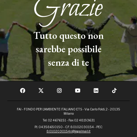
Tutto questo non
sarebbe possibile
senza di te
FAI - FONDO PER L'AMBIENTE ITALIANO ETS - Via Carlo Foldi, 2 - 20135
Milano
Tel. 02 4676151 - Fax 02 48193631
P.I.: 04358650150 - C.F.: 80102030154 - PEC:
80102030154ri@legalmail.it