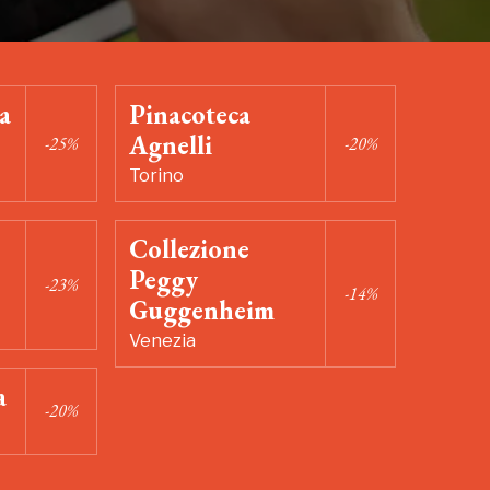
a
Pinacoteca
Agnelli
-25%
-20%
Torino
Collezione
Peggy
-23%
-14%
Guggenheim
Venezia
a
-20%